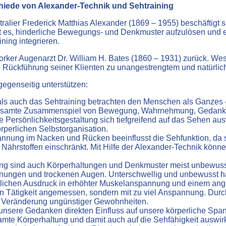
iede von Alexander-Technik und Sehtraining
tralier Frederick Matthias Alexander (1869 – 1955) beschäfti
t es, hinderliche Bewegungs- und Denkmuster aufzulösen und e
ning integrieren.
rker Augenarzt Dr. William H. Bates (1860 – 1931) zurück. Wes
 Rückführung seiner Klienten zu unangestrengtem und natürli
egenseitig unterstützen:
ls auch das Sehtraining betrachten den Menschen als Ganzes –
 gesamte Zusammenspiel von Bewegung, Wahrnehmung, Gedanken
e Persönlichkeitsgestaltung sich tiefgreifend auf das Sehen aus
perlichen Selbstorganisation.
ung im Nacken und Rücken beeinflusst die Sehfunktion, da si
Nährstoffen einschränkt. Mit Hilfe der Alexander-Technik kön
ung sind auch Körperhaltungen und Denkmuster meist unbewusst
annungen und trockenen Augen. Unterschwellig und unbewusst ha
erlichen Ausdruck in erhöhter Muskelanspannung und einem an
hen Tätigkeit angemessen, sondern mit zu viel Anspannung. Dur
n Veränderung ungünstiger Gewohnheiten.
unsere Gedanken direkten Einfluss auf unsere körperliche Spa
mte Körperhaltung und damit auch auf die Sehfähigkeit auswirkt