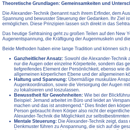
Theoretische Grundlagen: Gemeinsamkeiten und Untersch
Die Alexander-Technik (benannt nach ihrem Erfinder, dem Aus
Spannung und bewusster Steuerung der Gedanken. Ihr Ziel is
ermöglichen. Diese Prinzipien lassen sich direkt in das Sehtrai
Das heutige Sehtraining geht zu großen Teilen auf den New Yo
Augenentspannung, die Kräftigung der Augenmuskeln und die
Beide Methoden haben eine lange Tradition und können sich g
Ganzheitlicher Ansatz:
Sowohl die Alexander-Technik a
nur die Augen oder einzelne Körperteile, sondern das
tiefgreifendes Element der Persönlichkeit, ebenso wie di
allgemeinen körperlichen Ebene und der allgemeinen kör
Haltung und Spannung:
Übermäßige muskuläre Anspann
Augenkoordination, sowie die Versorgung der Augen mit 
zu lokalisieren und loszulassen.
Bewusstheit für Gewohnheiten:
Wie bei der Blickführ
Beispiel: Jemand arbeitet im Büro und leidet an Versp
machen und das ist anstrengend.“ Dies findet den körp
Person gebraucht ihren Körper also nicht der eigentlic
Alexander-Technik die Möglichkeit zur selbstbestimmte
Mentale Steuerung:
Die Alexander-Technik zeigt, dass 
Denkmuster führen zu Anspannung, die sich auf die gesa