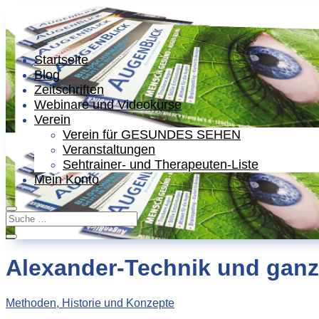
Startseite
Blog
Zeitschriften
Webinare und Videokurse
Verein
Verein für GESUNDES SEHEN
Veranstaltungen
Sehtrainer- und Therapeuten-Liste
Mein Konto
Alexander-Technik und ganzh
Methoden, Historie und Konzepte