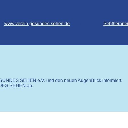
nden
en
www.verein-gesundes-sehen.de
auch geeignete
Sehtherapeu
 GESUNDES SEHEN e.V. und den neuen AugenBlick informiert.
NDES SEHEN an.