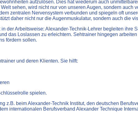
wohnheiten aufzulösen. Dies hat wiederum auch unmittelbaren
e Welt sehen, wird nicht nur von unseren Augen, sondern auch v
 dem zentralen Nervensystem verbunden und spiegeln oft unser
ützt daher nicht nur die Augenmuskulatur, sondern auch die vis
in der Arbeitsweise: Alexander-Technik-Lehrer begleiten ihre S
d das Loslassen zu erleichtern. Sehtrainer hingegen arbeiten s
s fördern sollen.
rainer und deren Klienten. Sie hilft:
ieren
chlüsselrolle spielen.
ung z.B. beim Alexander-Technik Institut, den deutschen Beruf
m internationalen Berufsverband Alexander Technique Internat