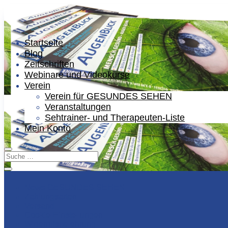
Startseite
Blog
Zeitschriften
Webinare und Videokurse
Verein
Verein für GESUNDES SEHEN
Veranstaltungen
Sehtrainer- und Therapeuten-Liste
Mein Konto
News GESUNDES SEHEN
Zahlungsarten
Versand
Cookie-Einstellungen
Widerrufsbelehrung