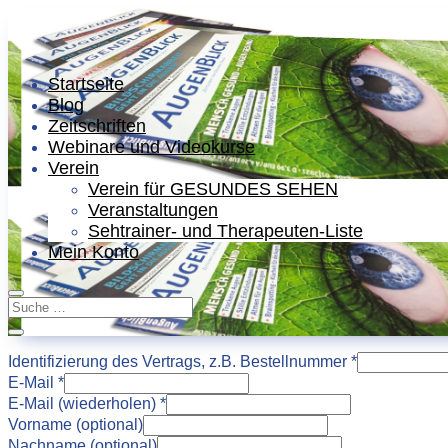
Startseite
Blog
Zeitschriften
Webinare und Videokurse
Verein
Verein für GESUNDES SEHEN
Veranstaltungen
Sehtrainer- und Therapeuten-Liste
Mein Konto
Identifizierung des Vertrags, z.B. Bestellnummer
*
E-Mail
*
E-Mail (wiederholen)
*
Vorname
(optional)
Nachname
(optional)