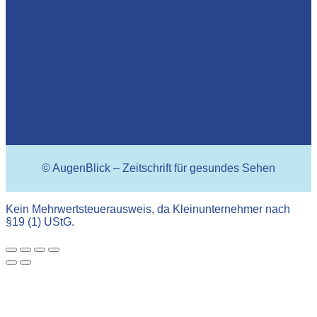
News GESUNDES SEHEN
Zahlungsarten
Versand
Cookie-Einstellungen
Widerrufsbelehrung
Vertrag widerrufen
AGB
Datenschutzerklärung
Impressum
© AugenBlick – Zeitschrift für gesundes Sehen
Kein Mehrwertsteuerausweis, da Kleinunternehmer nach
§19 (1) UStG.