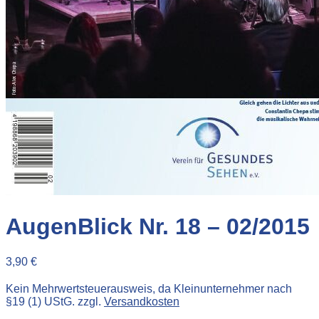
AugenBlick Nr. 18 – 02/2015
3,90
€
Kein Mehrwertsteuerausweis, da Kleinunternehmer nach
§19 (1) UStG.
zzgl.
Versandkosten