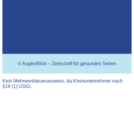
News GESUNDES SEHEN
Zahlungsarten
Versand
Cookie-Einstellungen
Widerrufsbelehrung
Vertrag widerrufen
AGB
Datenschutzerklärung
Impressum
© AugenBlick – Zeitschrift für gesundes Sehen
Kein Mehrwertsteuerausweis, da Kleinunternehmer nach
§19 (1) UStG.