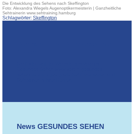
Die Entwicklung des Sehens nach Skeffington
Foto: Alexandra Wiegels Augenoptikermeisterin | Ganzheitliche
Sehtrainerin www.sehtraining.hamburg
Schlagwörter:
Skeffington
Sehtrainer und Sehtherapeuten
finden
Sie finden auf der Website des Vereins
Gesundes Sehen
www.verein-gesundes-
sehen.de
auch geeignete
Sehtherapeuten und
Sehtrainer
in Ihrer Region.
News GESUNDES SEHEN