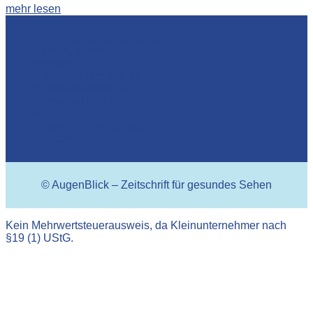
mehr lesen
News GESUNDES SEHEN
Zahlungsarten
Versand
Cookie-Einstellungen
Widerrufsbelehrung
Vertrag widerrufen
AGB
Datenschutzerklärung
Impressum
© AugenBlick – Zeitschrift für gesundes Sehen
Kein Mehrwertsteuerausweis, da Kleinunternehmer nach
§19 (1) UStG.