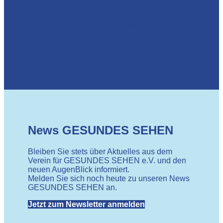
finden
Sie finden auf der Website des Vereins
Gesundes Sehen
www.verein-gesundes-
sehen.de
auch geeignete
Sehtherapeuten und
Sehtrainer
in Ihrer Region.
News GESUNDES SEHEN
Bleiben Sie stets über Aktuelles aus dem
Verein für GESUNDES SEHEN e.V. und den
neuen AugenBlick informiert.
Melden Sie sich noch heute zu unseren News
GESUNDES SEHEN an.
Jetzt zum Newsletter anmelden